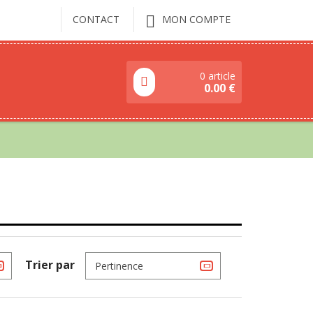
CONTACT
MON COMPTE
0 article
0.00
€
Trier par
Pertinence