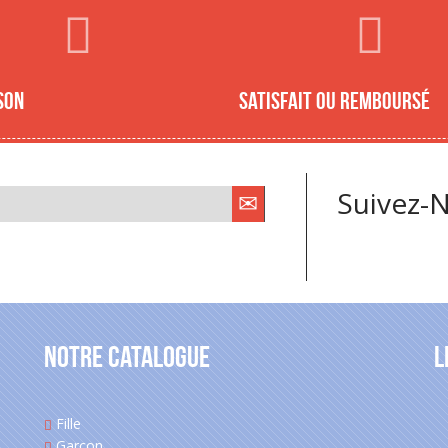
son
Satisfait ou remboursé
Suivez-N
Notre catalogue
L
Fille
Garçon