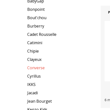
BabyGap
Bonpoint
Bout'chou
Burberry
Cadet Rousselle
Catimini
Chipie
Clayeux
Converse
Cyrillus
IKKS
Jacadi
6 m
Jean Bourget
Kenzo Kids