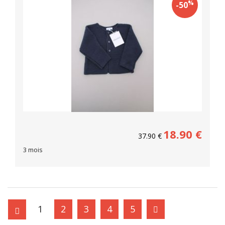
%
-50
18.90
€
37.90
€
3 mois
1
2
3
4
5