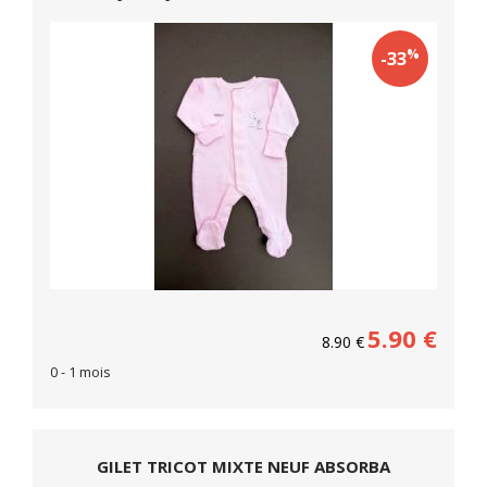
%
-33
5.90
€
8.90
€
0 - 1 mois
GILET TRICOT MIXTE NEUF ABSORBA