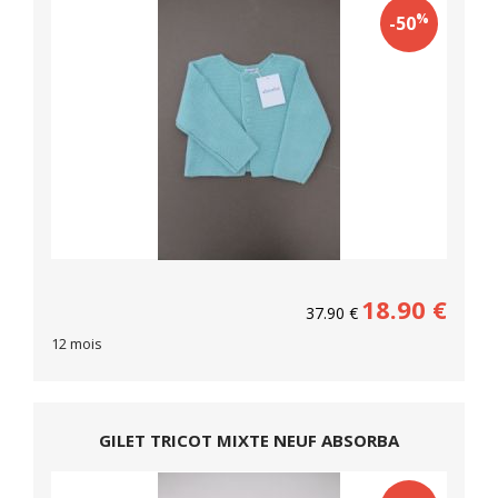
%
-50
18.90
€
37.90
€
12 mois
GILET TRICOT MIXTE NEUF ABSORBA