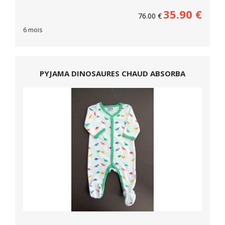
35.90
€
76.00
€
6 mois
PYJAMA DINOSAURES CHAUD ABSORBA