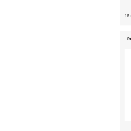
18 
R