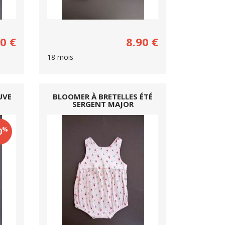
90
€
8.90
€
18 mois
UVE
BLOOMER À BRETELLES ÉTÉ
E
SERGENT MAJOR
%
0