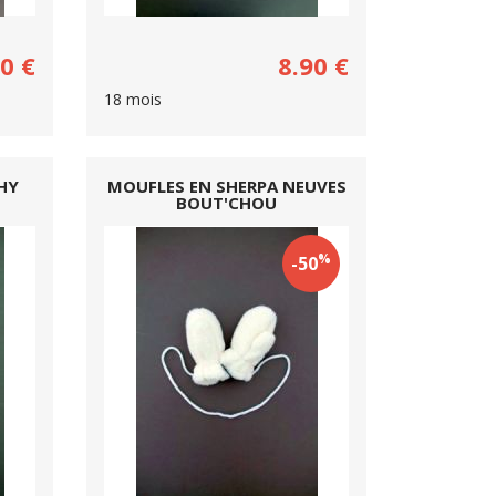
90
€
8.90
€
18 mois
HY
MOUFLES EN SHERPA NEUVES
BOUT'CHOU
%
-50