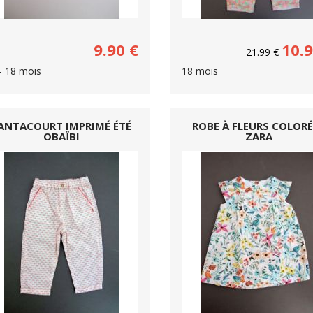
9.90
€
10.
21.99
€
- 18 mois
18 mois
ANTACOURT IMPRIMÉ ÉTÉ
ROBE À FLEURS COLORÉ
OBAÏBI
ZARA