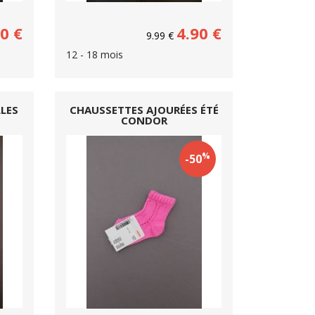
90
€
4.90
€
9.99
€
12 - 18 mois
LES
CHAUSSETTES AJOURÉES ÉTÉ
CONDOR
%
-50