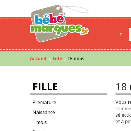
Accueil
Fille
18 mois
FILLE
18
Vous re
Prématuré
commenc
Naissance
sélect
et à pet
1 mois