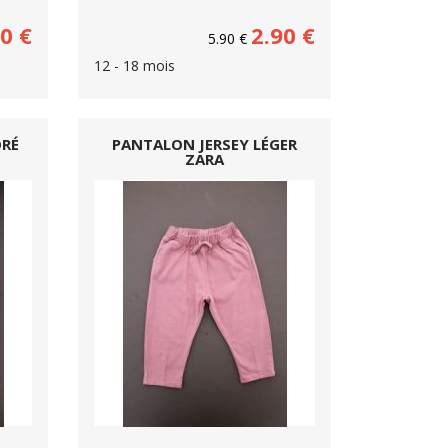
90
€
2.90
€
5.90
€
12 - 18 mois
ORÉ
PANTALON JERSEY LÉGER
ZARA