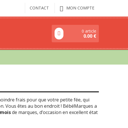
CONTACT
MON COMPTE
0 article
0.00
€
indre frais pour que votre petite fée, qui
son. Vous êtes au bon endroit ! BébéMarques a
8 mois
de marques, d’occasion en excellent état