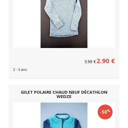
2.90
€
5.99
€
2 - 3 ans
GILET POLAIRE CHAUD NEUF DÉCATHLON
WEDZE
%
-50