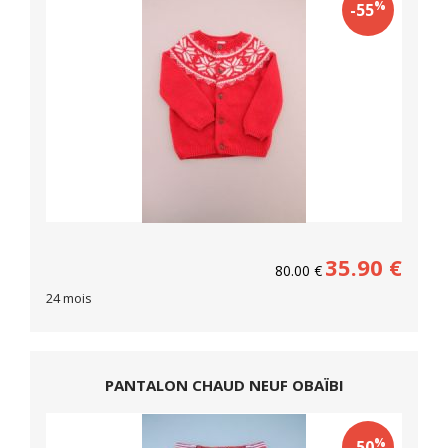
%
-55
35.90
€
80.00
€
24 mois
PANTALON CHAUD NEUF OBAÏBI
%
-50