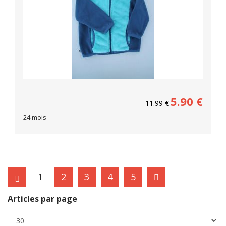
5.90
€
11.99
€
24 mois
1
2
3
4
5
Articles par page