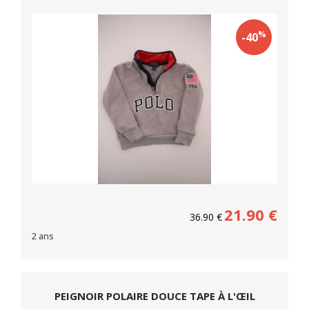
%
-40
21.90
€
36.90
€
2 ans
PEIGNOIR POLAIRE DOUCE TAPE À L'ŒIL