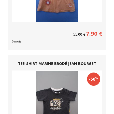
7.90
€
55.00
€
6 mois
TEE-SHIRT MARINE BRODÉ JEAN BOURGET
%
-50