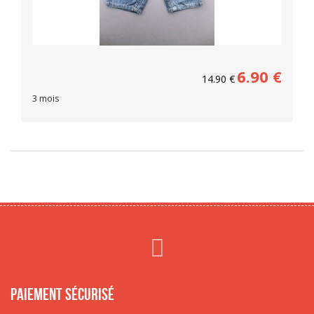
6.90
€
14.90
€
3 mois
Paiement sécurisé