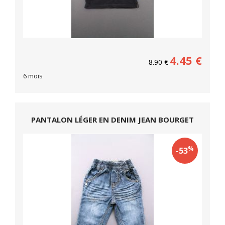
4.45
€
8.90
€
6 mois
PANTALON LÉGER EN DENIM JEAN BOURGET
%
-53