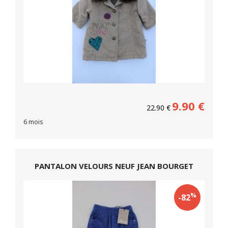
9.90
€
22.90
€
6 mois
PANTALON VELOURS NEUF JEAN BOURGET
%
-82