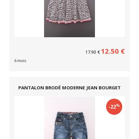
12.50
€
17.90
€
6 mois
PANTALON BRODÉ MODERNE JEAN BOURGET
%
-22