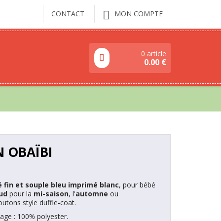
CONTACT
MON COMPTE
0 article
0.00
€
 OBAÏBI
fin et souple bleu imprimé blanc
, pour bébé
ud
pour la
mi-saison
, l'
a
utomne
ou
utons style duffle-coat.
sage : 100% polyester.