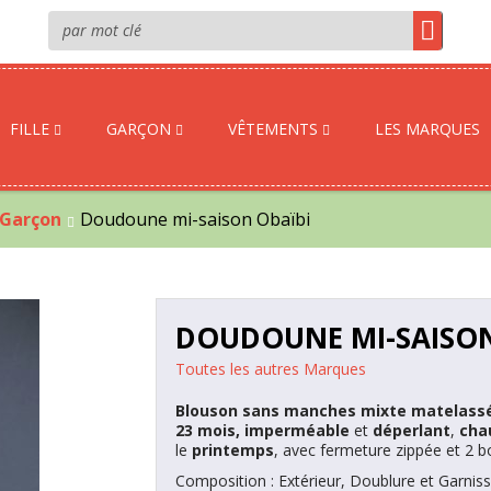
FILLE
GARÇON
VÊTEMENTS
LES MARQUES
 Garçon
Doudoune mi-saison Obaïbi
DOUDOUNE MI-SAISON
Toutes les autres Marques
Blouson sans manches mixte matelassé 
23 mois, imperméable
et
déperlant
,
cha
le
printemps
, avec fermeture zippée et 2 bo
Composition : Extérieur, Doublure et Garnis