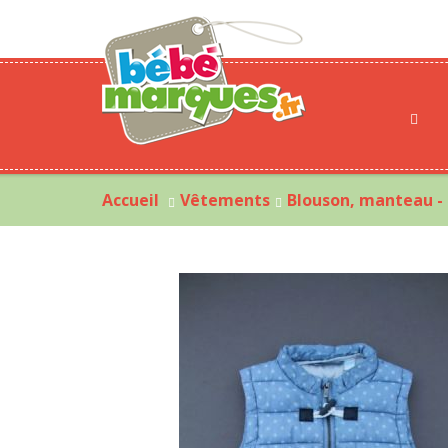
Accueil
Vêtements
Blouson, manteau -