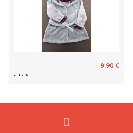
9.90
€
2 - 3 ans