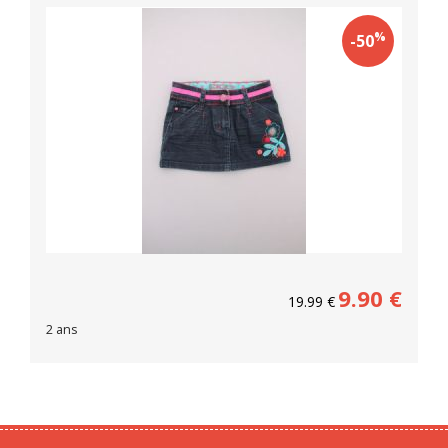
%
-50
9.90
€
19.99
€
2 ans