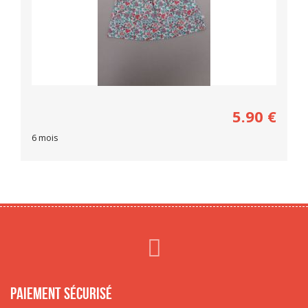
5.90
€
6 mois
Paiement sécurisé