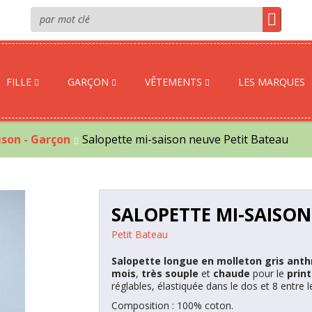
FILLE
GARÇON
VÊTEMENTS
LES MARQUES
son - Garçon
Salopette mi-saison neuve Petit Bateau
SALOPETTE MI-SAISON
Petit Bateau
Salopette longue en molleton gris ant
mois
,
très souple
et
chaude
pour le
prin
réglables, élastiquée dans le dos et 8 entre le
Composition : 100% coton.