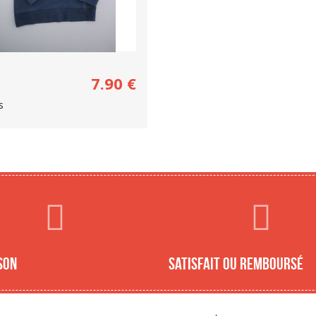
7.90
€
s
son
Satisfait ou remboursé