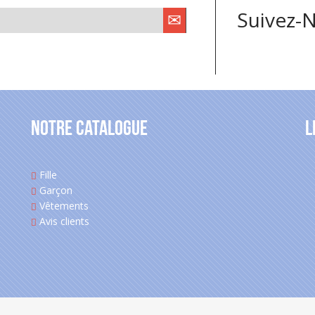
Suivez-N
Notre catalogue
L
Fille
Garçon
Vêtements
Avis clients