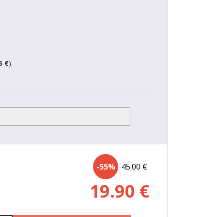
5 €
).
-55%
45.00
€
19.90
€