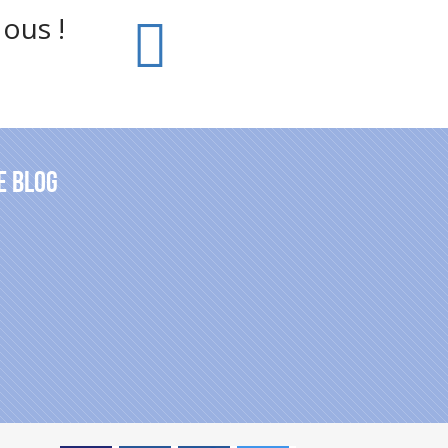
ous !
e blog