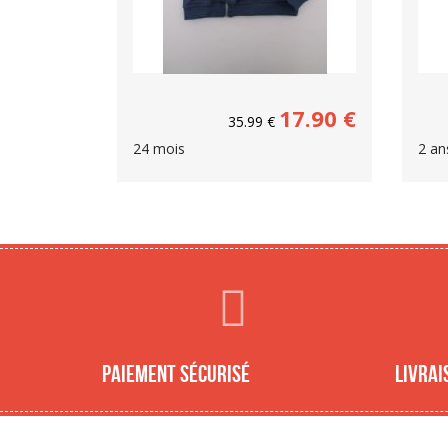
17.90
€
35.99
€
24 mois
2 an
Paiement sécurisé
Livrai