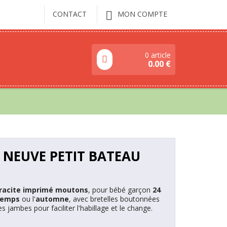
CONTACT
MON COMPTE
0 article
0.00
€
 NEUVE PETIT BATEAU
hracite imprimé moutons
, pour bébé garçon
24
temps
ou l'
automne
, avec bretelles boutonnées
s jambes pour faciliter l'habillage et le change.