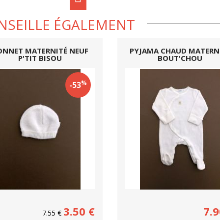
NSEILLE ÉGALEMENT
ONNET MATERNITÉ NEUF
PYJAMA CHAUD MATERN
P'TIT BISOU
BOUT'CHOU
%
-53
3.50
€
7.9
7.55
€