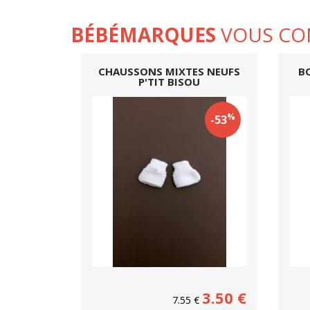
BÉBÉMARQUES
VOUS CO
CHAUSSONS MIXTES NEUFS
B
P'TIT BISOU
%
-53
3.50
€
7.55
€