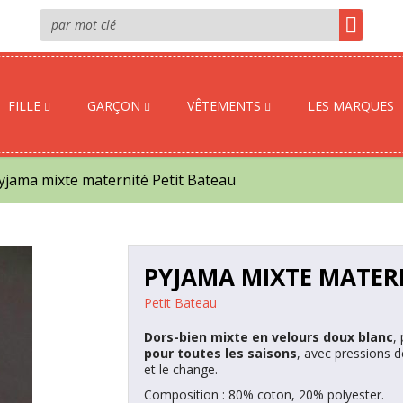
FILLE
GARÇON
VÊTEMENTS
LES MARQUES
yjama mixte maternité Petit Bateau
PYJAMA MIXTE MATERN
Petit Bateau
Dors-bien mixte en velours doux blanc
,
pour toutes les saisons
, avec pressions de
et le change.
Composition : 80% coton, 20% polyester.