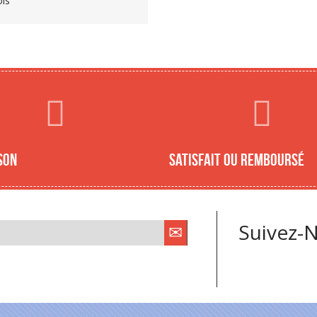
is
son
Satisfait ou remboursé
Suivez-N