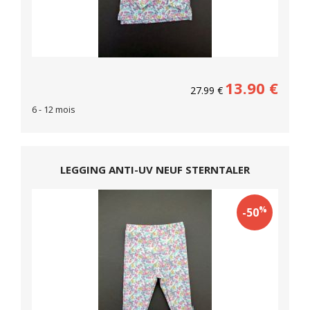
13.90
€
27.99
€
6 - 12 mois
LEGGING ANTI-UV NEUF STERNTALER
%
-50