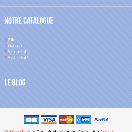
Notre catalogue
Fille
Garçon
Vêtements
Avis clients
Le blog
© BébéMarques
.Tous droits réservés. Réalisation
AxeNet
.