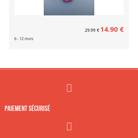
14.90
€
29.99
€
6 - 12 mois
Paiement sécurisé