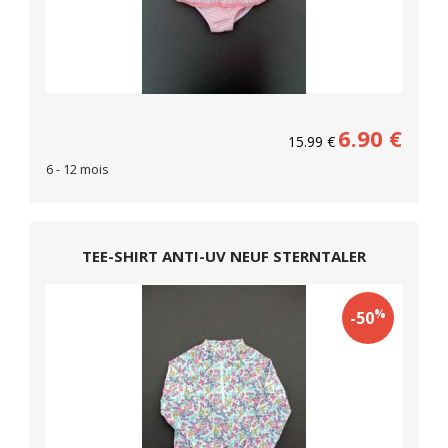
6.90
€
15.99
€
6 - 12 mois
TEE-SHIRT ANTI-UV NEUF STERNTALER
%
-50