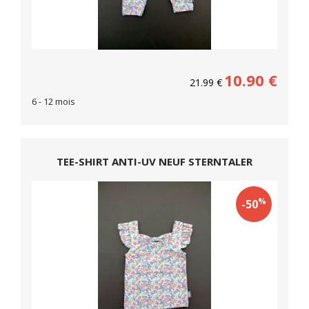
10.90
€
21.99
€
6 - 12 mois
TEE-SHIRT ANTI-UV NEUF STERNTALER
%
-50