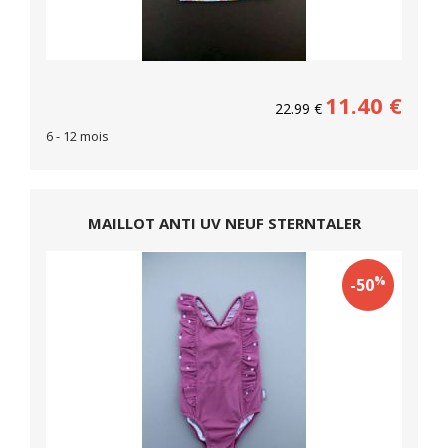
11.40
€
22.99
€
6 - 12 mois
MAILLOT ANTI UV NEUF STERNTALER
%
-50