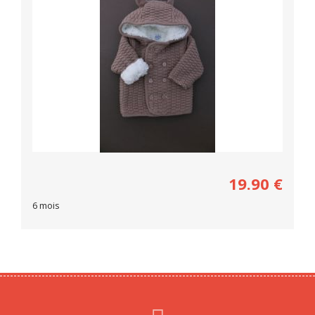
19.90
€
6 mois