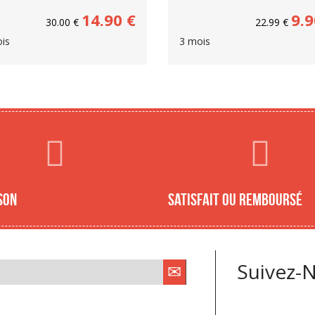
14.90
€
9.9
30.00
€
22.99
€
is
3 mois
son
Satisfait ou remboursé
Suivez-N