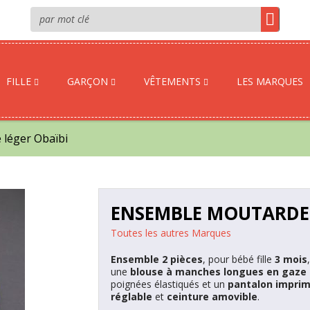
FILLE
GARÇON
VÊTEMENTS
LES MARQUES
léger Obaïbi
ENSEMBLE MOUTARDE 
Toutes les autres Marques
Ensemble 2 pièces
, pour bébé fille
3 mois
une
blouse à manches longues en gaze 
poignées élastiqués et un
pantalon impri
réglable
et
ceinture amovible
.