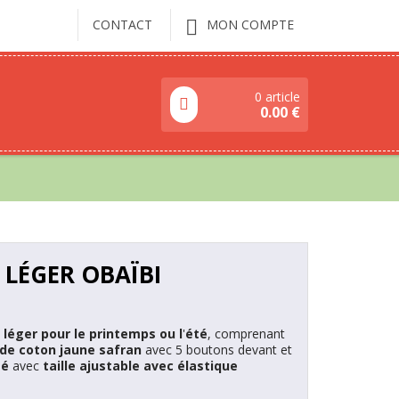
CONTACT
MON COMPTE
0 article
0.00
€
LÉGER OBAÏBI
,
léger pour le printemps ou l
'
été
, comprenant
de coton jaune safran
avec 5 boutons devant et
mé
avec
taille ajustable avec élastique