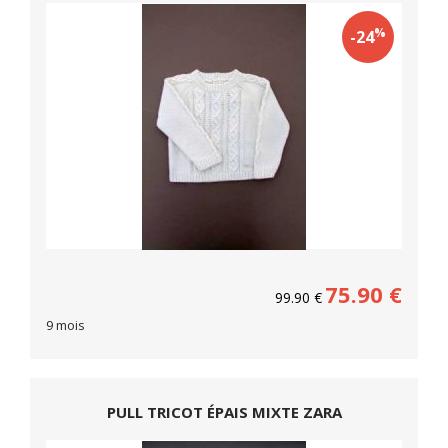
%
-24
75.90
€
99.90
€
9 mois
PULL TRICOT ÉPAIS MIXTE ZARA