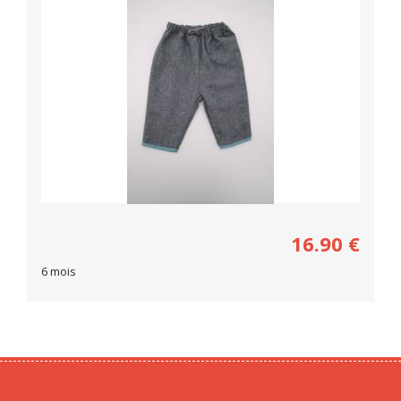
16.90
€
6 mois