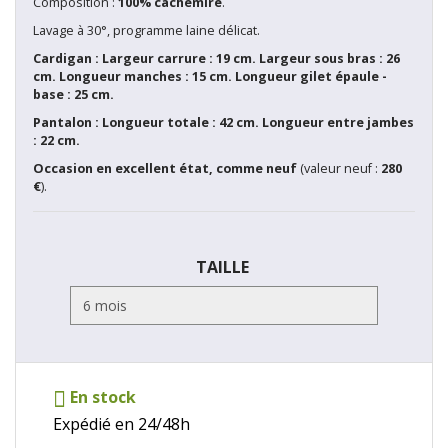
Composition :
100% cachemire
.
Lavage à 30°, programme laine délicat.
Cardigan : Largeur carrure : 19 cm. Largeur sous bras : 26
cm. Longueur manches : 15 cm. Longueur gilet épaule -
base : 25 cm.
Pantalon : Longueur totale : 42 cm. Longueur entre jambes
: 22 cm.
Occasion en excellent état, comme neuf
(valeur neuf :
280
€
).
TAILLE
En stock
Expédié en 24/48h