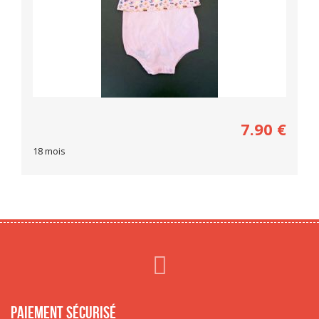
7.90
€
18 mois
Paiement sécurisé