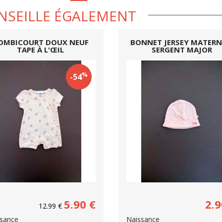
NSEILLE ÉGALEMENT
OMBICOURT DOUX NEUF
BONNET JERSEY MATERN
TAPE À L'ŒIL
SERGENT MAJOR
%
-54
5.90
€
2.9
12.99
€
sance
Naissance