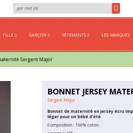
FILLE
GARÇON
VÊTEMENTS
LES MARQUES
maternité Sergent Major
BONNET JERSEY MATE
Sergent Major
Bonnet de maternité en jersey écru impr
léger pour un bébé d'été
.
Composition : 100% coton.