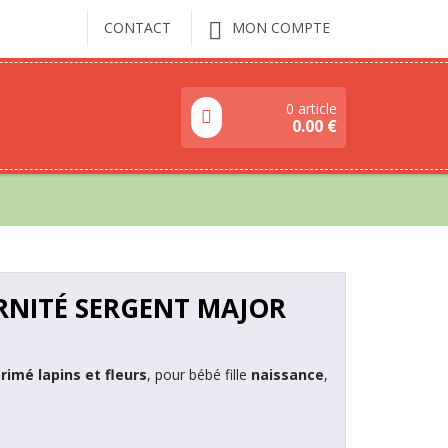
CONTACT
MON COMPTE
0 article
0.00
€
RNITÉ SERGENT MAJOR
imé lapins et fleurs
, pour bébé fille
naissance
,