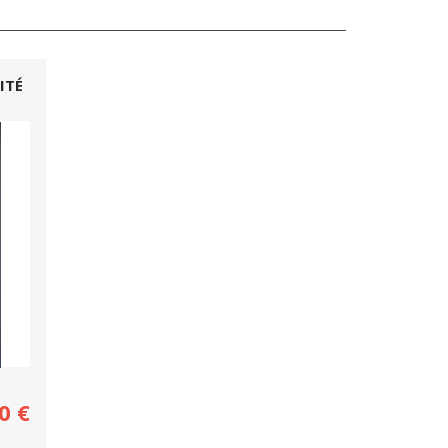
ITÉ
0
€