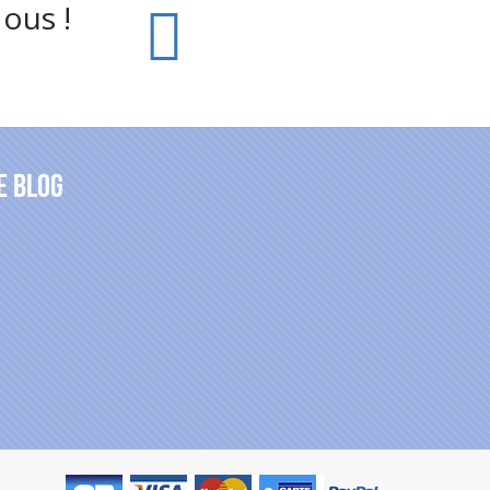
ous !
e blog