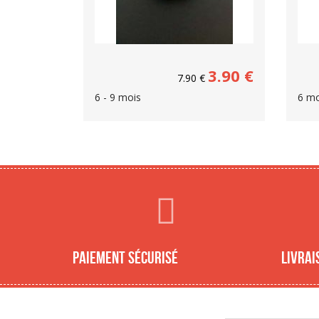
3.90
€
7.90
€
6 - 9 mois
6 mo
Paiement sécurisé
Livrai