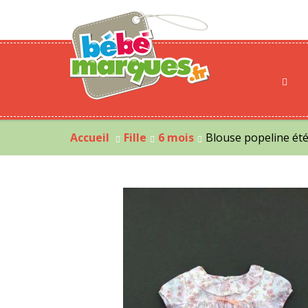
Accueil
Fille
6 mois
Blouse popeline été