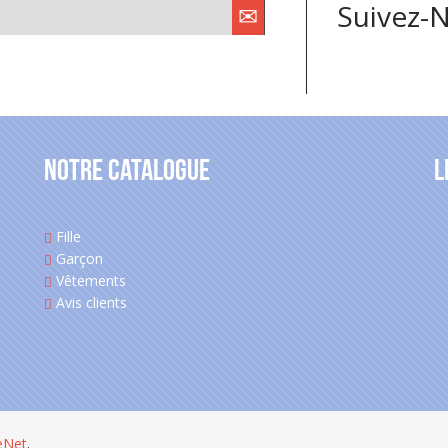
Suivez-N
Notre catalogue
L
Fille
Garçon
Vêtements
Avis clients
eNet
.