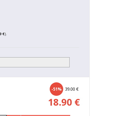
9 €
).
-51%
39.00
€
18.90
€