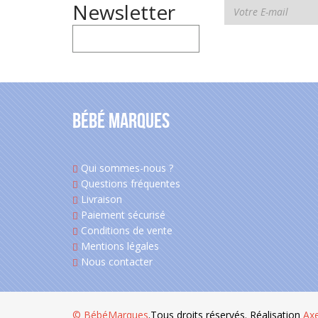
Newsletter
Bébé Marques
Qui sommes-nous ?
Questions fréquentes
Livraison
Paiement sécurisé
Conditions de vente
Mentions légales
Nous contacter
© BébéMarques
.Tous droits réservés. Réalisation
Ax