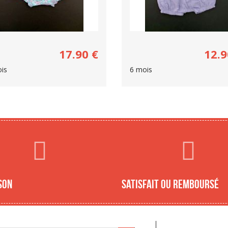
17.90
€
12.9
is
6 mois
son
Satisfait ou remboursé