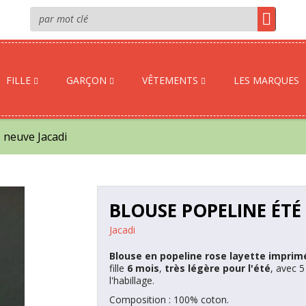
FILLE
GARÇON
VÊTEMENTS
LES MARQUES
 neuve Jacadi
BLOUSE POPELINE ÉTÉ
Jacadi
Blouse en popeline rose layette imprimé
fille
6 mois
,
très
légère pour l'été
, avec 5
l'habillage.
Composition : 100% coton.