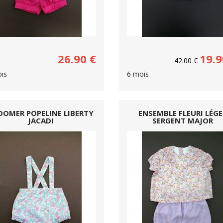
26.90
€
19.9
42.00
€
is
6 mois
OOMER POPELINE LIBERTY
ENSEMBLE FLEURI LÉGE
JACADI
SERGENT MAJOR