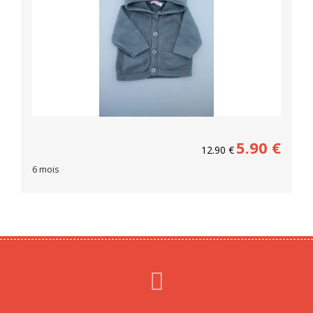
5.90
€
12.90
€
6 mois